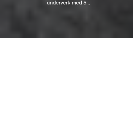
underverk med 5
slusekamre, 23 m
løftehøyde og levende
industrihistorie.
Om
Vrangfoss sluser er ikke bare et teknisk mesterverk; det
er hjertet av Telemarkskanalen og et monument over
norsk ingeniørkunst fra 1800-tallet. Med sine fem
monumentale slusekamre og en løftehøyde på 23