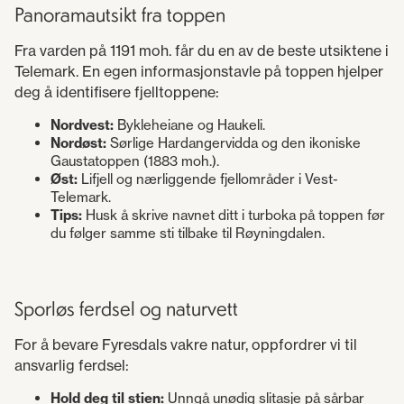
Panoramautsikt fra toppen
Fra varden på 1191 moh. får du en av de beste utsiktene i
Telemark. En egen informasjonstavle på toppen hjelper
deg å identifisere fjelltoppene:
Nordvest:
Bykleheiane og Haukeli.
Nordøst:
Sørlige Hardangervidda og den ikoniske
Gaustatoppen (1883 moh.).
Øst:
Lifjell og nærliggende fjellområder i Vest-
Telemark.
Tips:
Husk å skrive navnet ditt i turboka på toppen før
du følger samme sti tilbake til Røyningdalen.
Sporløs ferdsel og naturvett
For å bevare Fyresdals vakre natur, oppfordrer vi til
ansvarlig ferdsel:
Hold deg til stien:
Unngå unødig slitasje på sårbar