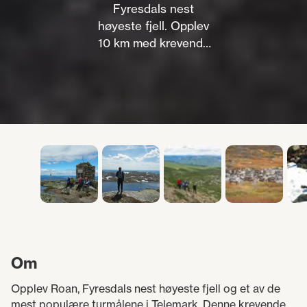
Fyresdals nest
høyeste fjell. Opplev
10 km med krevende
terreng og unik
panoramautsikt til
Gaustatoppen. Les
turguiden her!
Om
Opplev Roan, Fyresdals nest høyeste fjell og et av de
mest populære turmålene i Telemark. Denne krevende,