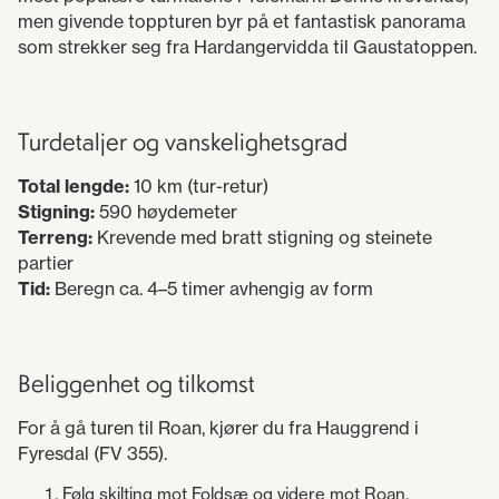
men givende toppturen byr på et fantastisk panorama
som strekker seg fra Hardangervidda til Gaustatoppen.
Turdetaljer og vanskelighetsgrad
Total lengde:
10 km (tur-retur)
Stigning:
590 høydemeter
Terreng:
Krevende med bratt stigning og steinete
partier
Tid:
Beregn ca. 4–5 timer avhengig av form
Beliggenhet og tilkomst
For å gå turen til Roan, kjører du fra Hauggrend i
Fyresdal (FV 355).
Følg skilting mot Foldsæ og videre mot Roan.