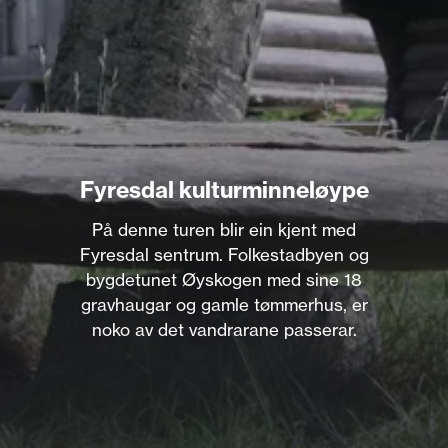
Fyresdal kulturminneløype
På denne turen blir ein kjent med
Fyresdal sentrum. Folkestadbyen og
bygdetunet Øyskogen med sine 18
gravhaugar og gamle tømmerhus, er
noko av det vandrarane passerar.