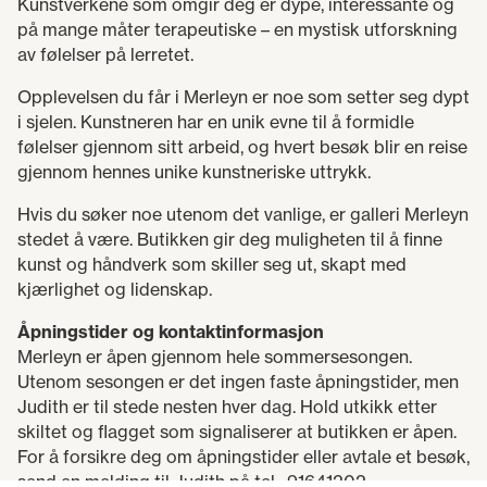
Kunstverkene som omgir deg er dype, interessante og
på mange måter terapeutiske – en mystisk utforskning
av følelser på lerretet.
Opplevelsen du får i Merleyn er noe som setter seg dypt
i sjelen. Kunstneren har en unik evne til å formidle
følelser gjennom sitt arbeid, og hvert besøk blir en reise
gjennom hennes unike kunstneriske uttrykk.
Hvis du søker noe utenom det vanlige, er galleri Merleyn
stedet å være. Butikken gir deg muligheten til å finne
kunst og håndverk som skiller seg ut, skapt med
kjærlighet og lidenskap.
Åpningstider og kontaktinformasjon
Merleyn er åpen gjennom hele sommersesongen.
Utenom sesongen er det ingen faste åpningstider, men
Judith er til stede nesten hver dag. Hold utkikk etter
skiltet og flagget som signaliserer at butikken er åpen.
For å forsikre deg om åpningstider eller avtale et besøk,
send en melding til Judith på tel.: 91641202.