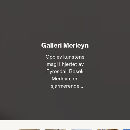
Galleri Merleyn
Opplev kunstens
magi i hjertet av
Fyresdal! Besøk
Merleyn, en
sjarmerende
gavebutikk og galleri
hvor kunstneren
Judith van Driel
skaper sjelsettende
verk.