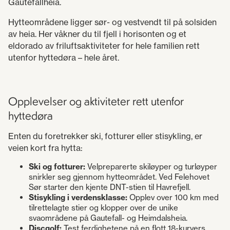
Gautefallheia.
Hytteområdene ligger sør- og vestvendt til på solsiden
av heia. Her våkner du til fjell i horisonten og et
eldorado av friluftsaktiviteter for hele familien rett
utenfor hyttedøra – hele året.
Opplevelser og aktiviteter rett utenfor
hyttedøra
Enten du foretrekker ski, fotturer eller stisykling, er
veien kort fra hytta:
Ski og fotturer:
Velpreparerte skiløyper og turløyper
snirkler seg gjennom hytteområdet. Ved Felehovet
Sør starter den kjente DNT-stien til Havrefjell.
Stisykling i verdensklasse:
Opplev over 100 km med
tilrettelagte stier og klopper over de unike
svaområdene på Gautefall- og Heimdalsheia.
Discgolf:
Test ferdighetene på en flott 18-kurvers