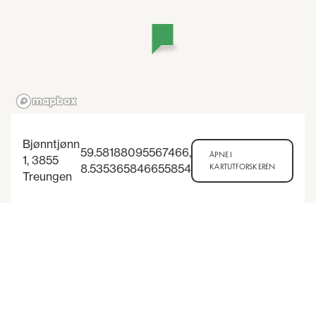
Bjønntjønn
59.58188095567466
,
ÅPNE I
1, 3855
8.535365846655854
KARTUTFORSKEREN
Treungen
29
7
Arrangementer i nærheten
-