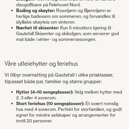
discgolfbane på Felehovet Nord.
Bading og skøyter:
Rosstjønn og Bjønntjønn er
herlige badevann om sommeren, og forvandles til
idylliske skøyteis om vinteren.
Nærhet til skisenter:
Kun 5 minutters kjøring til
Gautefall Skisenter og skilodgen, som serverer god
mat både i vinter- og sommersesongen.
Våre utleiehytter og feriehus
Vi tilbyr overnatting på Gautefall i ulike prisklasser,
tilpasset både par, familier og større grupper:
Hytter (4–10 sengeplasser):
Velg mellom hytter med
2, 3 eller 4 soverom.
Stort feriehus (10 sengeplasser):
Et svært romslig
hus med 4 soverom. Perfekt for storfamilien, og godt
egnet for mindre selskaper og arrangementer for
inntil 20 personer.