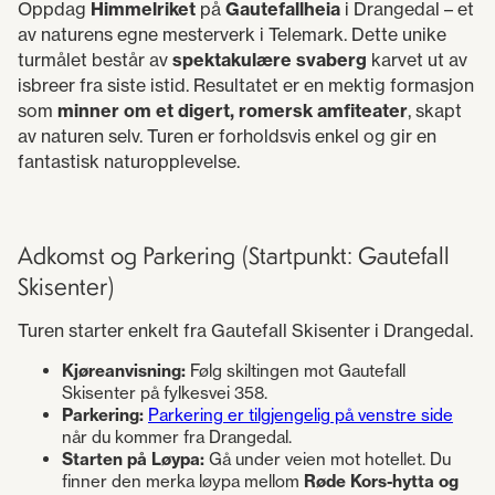
Oppdag
Himmelriket
på
Gautefallheia
i Drangedal – et
av naturens egne mesterverk i Telemark. Dette unike
turmålet består av
spektakulære svaberg
karvet ut av
isbreer fra siste istid. Resultatet er en mektig formasjon
som
minner om et digert, romersk amfiteater
, skapt
av naturen selv. Turen er forholdsvis enkel og gir en
fantastisk naturopplevelse.
Adkomst og Parkering (Startpunkt: Gautefall
Skisenter)
Turen starter enkelt fra Gautefall Skisenter i Drangedal.
Kjøreanvisning:
Følg skiltingen mot Gautefall
Skisenter på fylkesvei 358.
Parkering:
Parkering er tilgjengelig på venstre side
når du kommer fra Drangedal.
Starten på Løypa:
Gå under veien mot hotellet. Du
finner den merka løypa mellom
Røde Kors-hytta og