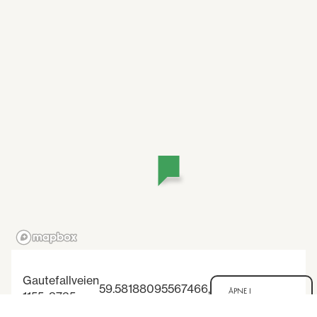
Gautefallveien
59.58188095567466
,
ÅPNE I
1155, 3795
8.535365846655854
KARTUTFORSKEREN
Drangedal