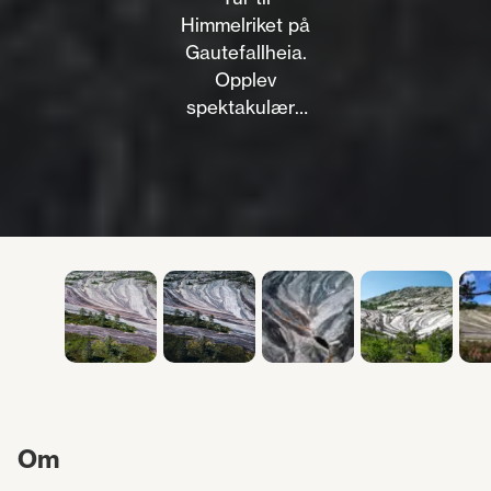
Himmelriket på
Gautefallheia.
Opplev
spektakulære
svaberg og
isbre-
formasjoner.
Enkel tur fra
Gautefall
Skisenter. Sjekk
turbeskrivelsen
her!
Om