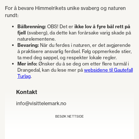
For å bevare Himmelrikets unike svaberg og naturen
rundt:
Bålbrenning:
OBS! Det er
ikke lov å fyre bål rett på
fjell
(svaberg), da dette kan forårsake varig skade på
naturelementene.
Bevaring:
Når du ferdes i naturen, er det avgjørende
å praktisere ansvarlig ferdsel. Følg oppmerkede stier,
ta med deg søppel, og respekter lokale regler.
Mer info:
Ønsker du å se deg om etter flere turmål i
Drangedal, kan du lese mer på
websidene til Gautefall
Turlag
.
Kontakt
info@visittelemark.no
BESØK NETTSIDE