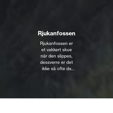
Rjukanfossen
Rjukanfossen er
et vakkert skue
når den slippes,
dessverre er det
ikke så ofte da
mesteparten av
vannet går i rør til
Vemork
Kraftstasjon.