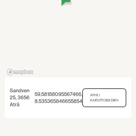
Sandven
59.58188095567466
,
ÅPNE I
25, 3656
8.535365846655854
KARTUTFORSKEREN
Atrå