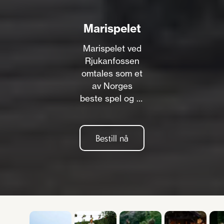
Marispelet
Marispelet ved
Rjukanfossen
omtales som et
av Norges
beste spel og er
basert på et
gammelt sagn.
Sagnet handler
Bestill nå
om Mari og
Øystein og
deres forbudte
kjærlighet.