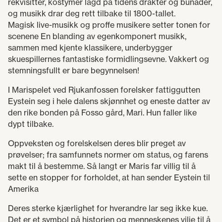
rekvisitter, kostymer lagd på tidens drakter og bunader,
og musikk drar deg rett tilbake til 1800-tallet.
Magisk live-musikk og proffe musikere setter tonen for
scenene En blanding av egenkomponert musikk,
sammen med kjente klassikere, underbygger
skuespillernes fantastiske formidlingsevne. Vakkert og
stemningsfullt er bare begynnelsen!
I Marispelet ved Rjukanfossen forelsker fattiggutten
Eystein seg i hele dalens skjønnhet og eneste datter av
den rike bonden på Fosso gård, Mari. Hun faller like
dypt tilbake.
Oppveksten og forelskelsen deres blir preget av
prøvelser; fra samfunnets normer om status, og farens
makt til å bestemme. Så langt er Maris far villig til å
sette en stopper for forholdet, at han sender Eystein til
Amerika
Deres sterke kjærlighet for hverandre lar seg ikke kue.
Det er et symbol på historien og menneskenes vilje til å