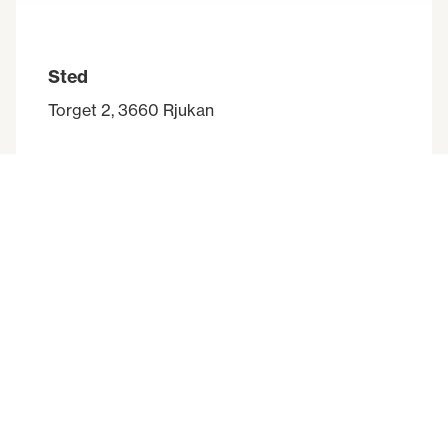
Sted
Torget 2, 3660 Rjukan
Praktisk informasjon
Andre attraksjoner
Historie