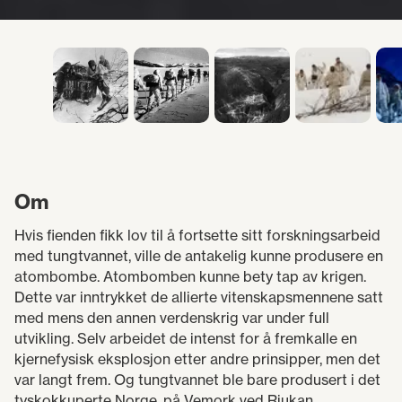
Om
Hvis fienden fikk lov til å fortsette sitt forskningsarbeid
med tungtvannet, ville de antakelig kunne produsere en
atombombe. Atombomben kunne bety tap av krigen.
Dette var inntrykket de allierte vitenskapsmennene satt
med mens den annen verdenskrig var under full
utvikling. Selv arbeidet de intenst for å fremkalle en
kjernefysisk eksplosjon etter andre prinsipper, men det
var langt frem. Og tungtvannet ble bare produsert i det
tyskokkuperte Norge, på Vemork ved Rjukan.