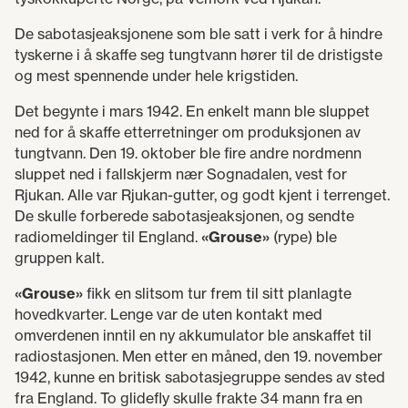
De sabotasjeaksjonene som ble satt i verk for å hindre
tyskerne i å skaffe seg tungtvann hører til de dristigste
og mest spennende under hele krigstiden.
Det begynte i mars 1942. En enkelt mann ble sluppet
ned for å skaffe etterretninger om produksjonen av
tungtvann. Den 19. oktober ble fire andre nordmenn
sluppet ned i fallskjerm nær Sognadalen, vest for
Rjukan. Alle var Rjukan-gutter, og godt kjent i terrenget.
De skulle forberede sabotasjeaksjonen, og sendte
radiomeldinger til England.
«Grouse»
(rype) ble
gruppen kalt.
«Grouse»
fikk en slitsom tur frem til sitt planlagte
hovedkvarter. Lenge var de uten kontakt med
omverdenen inntil en ny akkumulator ble anskaffet til
radiostasjonen. Men etter en måned, den 19. november
1942, kunne en britisk sabotasjegruppe sendes av sted
fra England. To glidefly skulle frakte 34 mann fra en