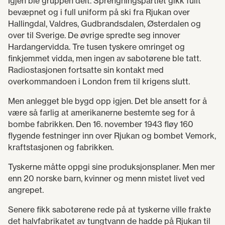
Igjen ble gruppen delt. Sprengningspartiet gikk fullt
bevæpnet og i full uniform på ski fra Rjukan over
Hallingdal, Valdres, Gudbrandsdalen, Østerdalen og
over til Sverige. De øvrige spredte seg innover
Hardangervidda. Tre tusen tyskere omringet og
finkjemmet vidda, men ingen av sabotørene ble tatt.
Radiostasjonen fortsatte sin kontakt med
overkommandoen i London frem til krigens slutt.
Men anlegget ble bygd opp igjen. Det ble ansett for å
være så farlig at amerikanerne bestemte seg for å
bombe fabrikken. Den 16. november 1943 fløy 160
flygende festninger inn over Rjukan og bombet Vemork,
kraftstasjonen og fabrikken.
Tyskerne måtte oppgi sine produksjonsplaner. Men mer
enn 20 norske barn, kvinner og menn mistet livet ved
angrepet.
Senere fikk sabotørene rede på at tyskerne ville frakte
det halvfabrikatet av tungtvann de hadde på Rjukan til