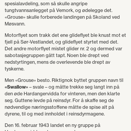
spesialavdeling, som så skulle angripe
tungtvannsanlegget på Vemork, og ødelegge det.
«Grouse» skulle forberede landingen på Skoland ved
Møsvann.
Motorflyet som trakk det ene glideflyet ble knust mot et
fjell på Sør-Vestlandet, og glideflyet styrtet med det.
Det andre motorflyet mistet glider nr. 2 og dermed var
sabotasjegruppen gått tapt. Noen ble drept ved
nedstyrtingen, mens de overlevende ble drept av
tyskerne.
Men «Grouse» besto. Riktignok byttet gruppen navn til
«Swallow»
– svale – og måtte trekke seg langt inn på
den øde Hardangervidda for vinteren, men den klarte
seg. Guttene levde på reinsdyr. For å skaffe seg de
nødvendige næringsstoffene måtte de spise alt på
dyrene, til og med innholdet i reinsdyrmagene.
Den 16. februar 1943 landet en ny gruppe på