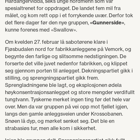
Hardangervidda, seks unge nordmenn som var
spesialtrenet for oppdraget. De landet fem mil fra
målet, og kom rett opp i et forrykende uvær. Derfor tok
det flere dager før den nye gruppen,
«Gunnerside»
,
kunne forenes med «Swallow».
Om kvelden 27. februar lå sabotørene klare i
Fjøsbudalen nord for fabrikkanleggene på Vemork, og
begynte den farlige og slitsomme nedstigningen. De
forserte det ville juvet nedenfor fabrikken, og klippet
seg gjennom porten til anlegget. Dekningspartiet gikk i
stilling, og sprengningspartiet gikk frem.
Sprengladningene ble lagt, og eksplosjonen ødela
høykonsentrasjonsanlegget og store mengder verdifullt
tungtvann. Tyskerne merket ingen ting før det hele var
over. Men da var gruppen på vei opp mot fjellet igjen,
langs den gamle anleggsveien under Krossobanen.
Snøen lå dyp, og mørket senket seg. Det ble en
strabasiøs tur, men alle kom i sikkerhet.