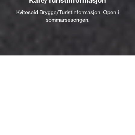
Kafé/Turistinformasjon
Kviteseid Brygge/Turistinformasjon. Open i
sommarsesongen.
Om
Velkommen til KVITESEID BRYGGE!
En vakker plass i Telemark, uteservering ved Brygga og