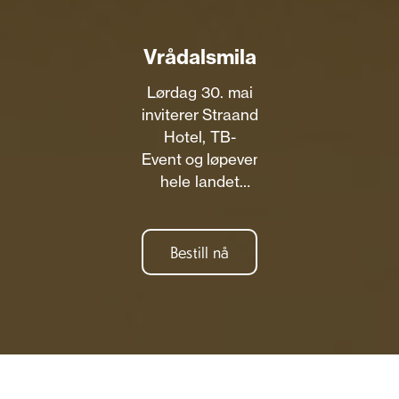
Vrådalsmila
Lørdag 30. mai
inviterer Straand
Hotel, TB-
Event og løpevenner fra
hele landet
til første
utgaven av
Vrådalsmila –
Bestill nå
en frisk
vårklassiker
midt i hjertet av
Telemark!