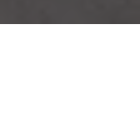
Fossum Jernverk.
Om
Velkommen til Århus Kultursti, en unik 4,5 km lang tur
som tar deg gjennom et rikt kulturlandskap og en viktig
del av Skiens historie. Denne stien, som kombinerer
natur og historie, starter ved den gamle
Århus gård
og
slynger seg gjennom et område med dype røtter.