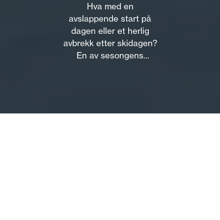
Hva med en
avslappende start på
dagen eller et herlig
avbrekk etter skidagen?
En av sesongens
nyheter er to badstuer
som har åpnet på Vierli,
nærmere bestemt ved
Uvatn.
Om