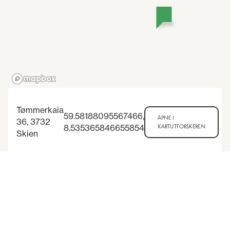
Tømmerkaia
59.58188095567466
,
ÅPNE I
36, 3732
8.535365846655854
KARTUTFORSKEREN
Skien