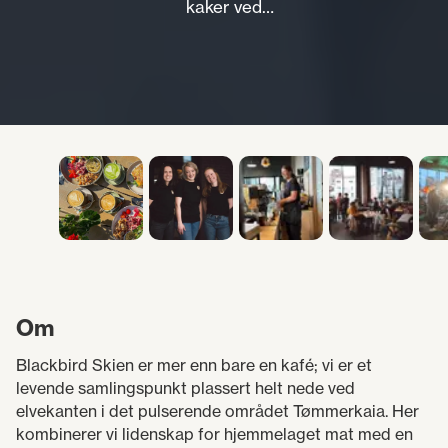
kaker ved
elvekanten. Vi tilbyr
også utleie til
selskap, kurs og
konserter.
Om
Blackbird Skien er mer enn bare en kafé; vi er et
levende samlingspunkt plassert helt nede ved
elvekanten i det pulserende området Tømmerkaia. Her
kombinerer vi lidenskap for hjemmelaget mat med en