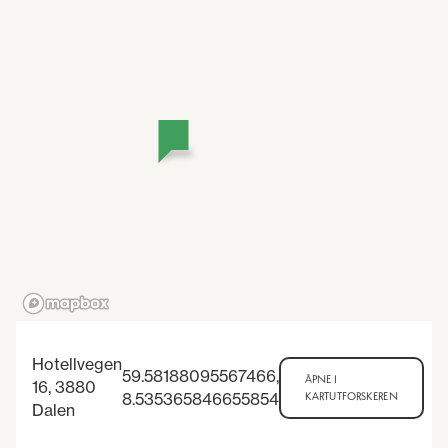
Hotellvegen
59.58188095567466
,
ÅPNE I
16, 3880
8.535365846655854
KARTUTFORSKEREN
Dalen