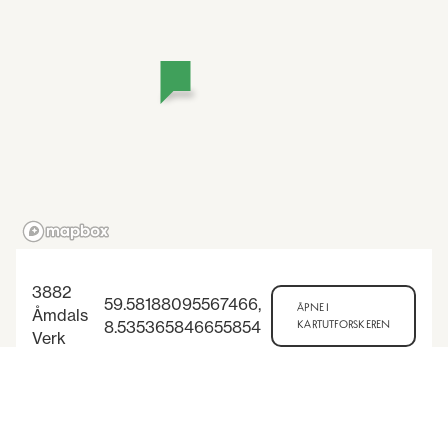
3882
59.58188095567466
,
ÅPNE I
Åmdals
8.535365846655854
KARTUTFORSKEREN
Verk