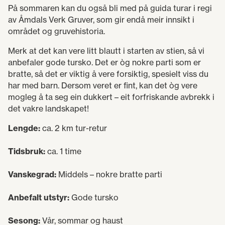
På sommaren kan du også bli med på guida turar i regi
av Åmdals Verk Gruver, som gir endå meir innsikt i
området og gruvehistoria.
Merk at det kan vere litt blautt i starten av stien, så vi
anbefaler gode tursko. Det er òg nokre parti som er
bratte, så det er viktig å vere forsiktig, spesielt viss du
har med barn. Dersom veret er fint, kan det òg vere
mogleg å ta seg ein dukkert – eit forfriskande avbrekk i
det vakre landskapet!
Lengde:
ca. 2 km tur-retur
Tidsbruk:
ca. 1 time
Vanskegrad:
Middels – nokre bratte parti
Anbefalt utstyr:
Gode tursko
Sesong:
Vår, sommar og haust