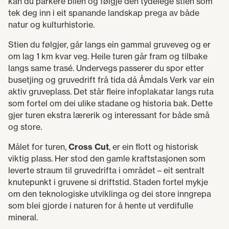
kan du parkere bilen og følgje den tydelege stien som
tek deg inn i eit spanande landskap prega av både
natur og kulturhistorie.
Stien du følgjer, går langs ein gammal gruveveg og er
om lag 1 km kvar veg. Heile turen går fram og tilbake
langs same trasé. Undervegs passerer du spor etter
busetjing og gruvedrift frå tida då Åmdals Verk var ein
aktiv gruveplass. Det står fleire infoplakatar langs ruta
som fortel om dei ulike stadane og historia bak. Dette
gjer turen ekstra lærerik og interessant for både små
og store.
Målet for turen,
Cross Cut
, er ein flott og historisk
viktig plass. Her stod den gamle kraftstasjonen som
leverte straum til gruvedrifta i området – eit sentralt
knutepunkt i gruvene si driftstid. Staden fortel mykje
om den teknologiske utviklinga og dei store inngrepa
som blei gjorde i naturen for å hente ut verdifulle
mineral.