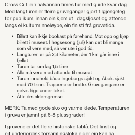
Cross Cut, ein halvannan times tur med guide kvar dag.
Med langturen er fleire gruvegangar gjort tilgjengeleg
for publikum, innan ein kjem ut i dagsljoset og attende
langs ei kulturminneløype, ein fin sti frå gruvetida.
Billett kan ikkje bookast på førehand. Møt opp og kjøp
billett i museet. I høgsesong (juli) kan det bli mange
som vil vere med, så ver ute i god tid.
Langturen er på 2,3 kilometer, der 1 km går inne i
fjellet
Turen tar om lag 1,5 time
Alle må vere med attende til museet
Turen inneheld både Ingeborgs sjakt og Abels sjakt
med 70 trinn. Trappene er bratte. Gruvegangane er
delvis låge under taket.
Åtte års aldersgrense
MERK: Ta med gode sko og varme klede. Temperaturen
i gruva er jamnt på 6-8 plussgrader!
I gruvene er det fleire historiske tablå. Det finst óg
eit underjordisk forsamlingslokale der ein kan ha