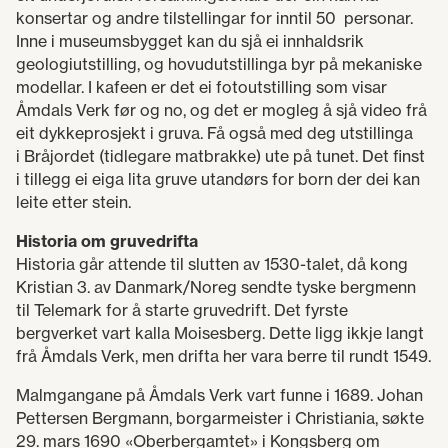
konsertar og andre tilstellingar for inntil 50 personar.
Inne i museumsbygget kan du sjå ei innhaldsrik
geologiutstilling, og hovudutstillinga byr på mekaniske
modellar. I kafeen er det ei fotoutstilling som visar
Åmdals Verk før og no, og det er mogleg å sjå video frå
eit dykkeprosjekt i gruva. Få også med deg utstillinga
i Bråjordet (tidlegare matbrakke) ute på tunet. Det finst
i tillegg ei eiga lita gruve utandørs for born der dei kan
leite etter stein.
Historia om gruvedrifta
Historia går attende til slutten av 1530-talet, då kong
Kristian 3. av Danmark/Noreg sendte tyske bergmenn
til Telemark for å starte gruvedrift. Det fyrste
bergverket vart kalla Moisesberg. Dette ligg ikkje langt
frå Åmdals Verk, men drifta her vara berre til rundt 1549.
Malmgangane på Åmdals Verk vart funne i 1689. Johan
Pettersen Bergmann, borgarmeister i Christiania, søkte
29. mars 1690 «Oberbergamtet» i Kongsberg om