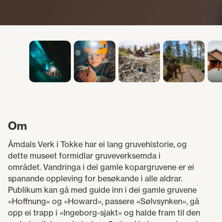
modellar som visar
koparproduksjon.
Om
Åmdals Verk i Tokke har ei lang gruvehistorie, og
dette museet formidlar gruveverksemda i
området. Vandringa i dei gamle kopargruvene er ei
spanande oppleving for besøkande i alle aldrar.
Publikum kan gå med guide inn i dei gamle gruvene
«Hoffnung» og «Howard», passere «Sølvsynken», gå
opp ei trapp i «Ingeborg-sjakt» og halde fram til den