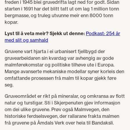
freden i 1945 blei gruvedrifta lagt ned for godt. Sidan
starten i 1691 har det blitt tatt ut om lag 1 million tonn
bergmasse, og truleg utvunne meir enn 8000 tonn
kopar.
Lyst til å veta meir? Sjekk ut denne:
Podkast: 254 år
med slit og samhald
Gruvene vart hjarta i ei urbanisert fjellbygd der
gruvearbeidaren sin kvardag var avhengig av gode
malmførekomstar og politiske tilhøve ute i Europa.
Mange avanserte mekaniske modellar syner korleis den
omfattande prosessen frå malm til kopar gjekk føre
seg.
Gruveområdet er rikt på mineralar, og omkransa av flott
natur og turstigar. Sti i Skjerpenuten gjev informasjon
om dei ulike gruvene. Prøv også Malmvegen, den
historiske ferdselsvegen, der rallarane frakta malmen
frå gruvene på Åmdals Verk over heia til Bandaksli.