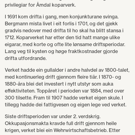
privilegiar for Åmdal koparverk.
I 1691 kom drifta i gang, men konjunkturane svinga.
Bergmann mista livet i eit forlis i 1701, og det gjekk
gradvis nedover med drifta til ho skal ha blitt stansa i
1712. Koparverket har etter den tid hatt mange ulike
eigarar, med korte og ofte lite lønsame driftsperiodar.
Lang veg til kysten og høge fraktkostnader gjorde
drifta utfordrande.
Verket hadde ein gullalder i andre halvdel av 1800-talet,
med kontinuerleg drift gjennom fleire tiår. I 1870- og
1880-åra blei det investert i nytt utstyr som auka
effektiviteten. Toppåret i perioden var 1884, med over
300 tilsette. Fram til 1907 hadde verket eigen skule. I
tillegg hadde dei fattigvesen og eigen lege ved verket.
Siste driftsperioden var under 2. verdskrig.
Okkupasjonsmakta kravde full drift gjennom heile
krigen, verket blei ein Wehrwirtschaftsbetrieb. Etter