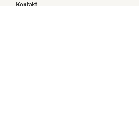
Kontakt
telnessanden@online.no
BESØK NETTSIDE
Sted
Garvikstrondi 920, 3840 Seljord
Praktisk informasjon
Strand
Båt
Kano/Kajakk